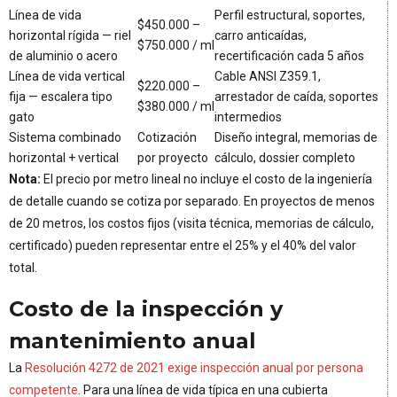
Línea de vida
Perfil estructural, soportes,
$450.000 –
horizontal rígida — riel
carro anticaídas,
$750.000 / ml
de aluminio o acero
recertificación cada 5 años
Línea de vida vertical
Cable ANSI Z359.1,
$220.000 –
fija — escalera tipo
arrestador de caída, soportes
$380.000 / ml
gato
intermedios
Sistema combinado
Cotización
Diseño integral, memorias de
horizontal + vertical
por proyecto
cálculo, dossier completo
Nota:
El precio por metro lineal no incluye el costo de la ingeniería
de detalle cuando se cotiza por separado. En proyectos de menos
de 20 metros, los costos fijos (visita técnica, memorias de cálculo,
certificado) pueden representar entre el 25% y el 40% del valor
total.
Costo de la inspección y
mantenimiento anual
La
Resolución 4272 de 2021 exige inspección anual por persona
competente
. Para una línea de vida típica en una cubierta