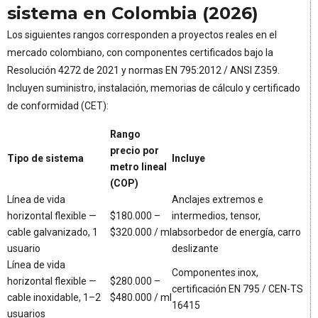
sistema en Colombia (2026)
Los siguientes rangos corresponden a proyectos reales en el
mercado colombiano, con componentes certificados bajo la
Resolución 4272 de 2021 y normas EN 795:2012 / ANSI Z359.
Incluyen suministro, instalación, memorias de cálculo y certificado
de conformidad (CET):
Rango
precio por
Tipo de sistema
Incluye
metro lineal
(COP)
Línea de vida
Anclajes extremos e
horizontal flexible —
$180.000 –
intermedios, tensor,
cable galvanizado, 1
$320.000 / ml
absorbedor de energía, carro
usuario
deslizante
Línea de vida
Componentes inox,
horizontal flexible —
$280.000 –
certificación EN 795 / CEN-TS
cable inoxidable, 1–2
$480.000 / ml
16415
usuarios