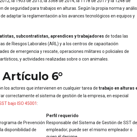
2012, la 1903 de 2013, la 3368 de 2014, la 1178 de 2017 y la 1248 de
en de seguridad para trabajos en alturas. Según la propia norma y anális
d de adaptar la reglamentación a los avances tecnológicos en equipos y
tistas, subcontratistas, aprendices y trabajadores
de todas las
as de Riesgos Laborales (ARL) y a los centros de capacitación
ades de emergencia y rescate, operaciones militares o policiales de
artísticos, y actividades realizadas sobre o con animales.
 Artículo 6°
ión los actores que intervienen en cualquier tarea de
trabajo en alturas 
rar correctamente el sistema de gestión de la empresa, en especial
SST bajo ISO 45001
:
Perfil requerido
 Programa de Prevención
Responsable del Sistema de Gestión de SST de
la disponibilidad de
empleador; puede ser el mismo empleador o
quien él designe.