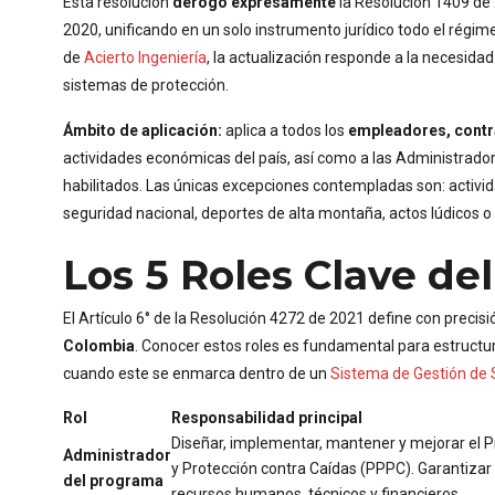
Esta resolución
derogó expresamente
la Resolución 1409 de 
2020, unificando en un solo instrumento jurídico todo el régim
de
Acierto Ingeniería
, la actualización responde a la necesida
sistemas de protección.
Ámbito de aplicación:
aplica a todos los
empleadores, contra
actividades económicas del país, así como a las Administrador
habilitados. Las únicas excepciones contempladas son: activid
seguridad nacional, deportes de alta montaña, actos lúdicos o 
Los 5 Roles Clave del
El Artículo 6° de la Resolución 4272 de 2021 define con precis
Colombia
. Conocer estos roles es fundamental para estructu
cuando este se enmarca dentro de un
Sistema de Gestión de 
Rol
Responsabilidad principal
Diseñar, implementar, mantener y mejorar el
Administrador
y Protección contra Caídas (PPPC). Garantizar 
del programa
recursos humanos, técnicos y financieros.