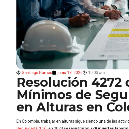
Santiago Ramos
junio 18, 2026
10:03 am
Resolución 4272 d
Mínimos de Segur
en Alturas en Co
En Colombia, trabajar en alturas sigue siendo una de las activ
Seguridad (CCS)
, en 2023 se registraron
729 muertes laboral