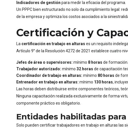
Indicadores de gestión
para medir la eficacia del programa.
Un PPPC bien estructurado no solo da cumplimiento legal: red
de la empresa y optimiza los costos asociados a la siniestralid
Certificación y Capaci
La
certificación en trabajo en alturas
es un requisito indeleg
Artículo 9° de la Resolución 4272 de 2021 establece cuatro n
Jefes de área o supervisores:
mínimo
8 horas
de formación
Trabajador autorizado:
mínimo
32 horas
de capacitación teó
Coordinador de trabajo en alturas:
mínimo
80 horas
de form
Entrenador en trabajo en alturas:
mínimo
130 horas
, inclu
Las horas deben distribuirse entre componentes teóricos, teór
Ninguna capacitación realizada exclusivamente de forma virtual
componente práctico es obligatorio.
Entidades habilitadas para
Solo pueden certificar trabajadores en trabajo en alturas las 