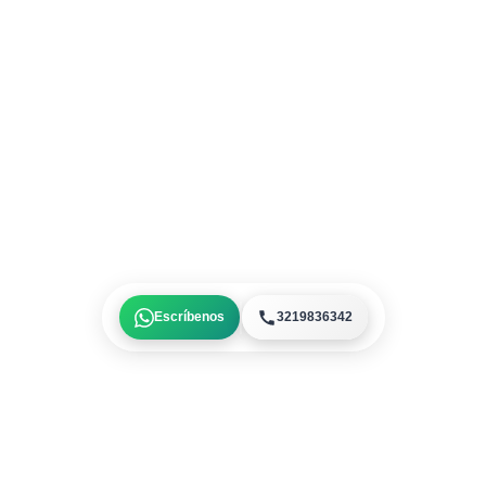
Escríbenos
3219836342